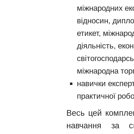
міжнародних ек
відносин, дипло
етикет, міжнар
діяльність, ек
світогосподарсь
міжнародна торг
навички експерт
практичної робо
Весь цей комплек
навчання за сп