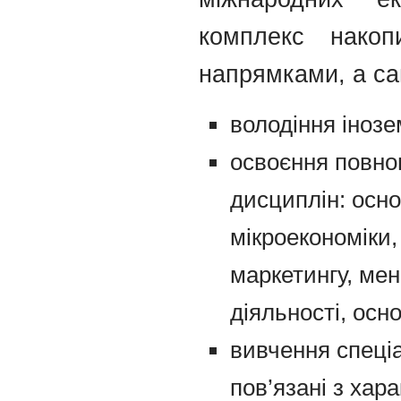
комплекс накоп
напрямками, а са
володіння іноз
освоєння повно
дисциплін: осно
мікроекономіки,
маркетингу, ме
діяльності, осно
вивчення спеці
пов’язані з хар