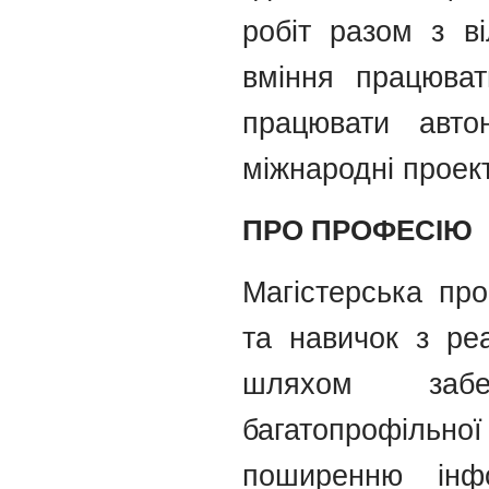
робіт разом з в
вміння працюват
працювати авто
міжнародні проек
ПРО ПРОФЕСІЮ
Магістерська про
та навичок з реа
шляхом забез
багатопрофільної 
поширенню інфо