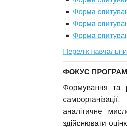
Форма опитуван
Форма опитуван
Форма опитуван
Перелік навчальни
ФОКУС ПРОГРА
Формування та р
самоорганізаці
аналітичне мисл
здійснювати оцін