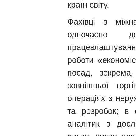
країн світу.
Фахівці з міжн
одночасно де
працевлаштуван
роботи «економі
посад, зокрема,
зовнішньої торгі
операціях з неру
та розробок; в 
аналітик з досл