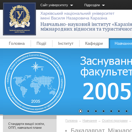
Сайт університету
Підрозділи
Харківський національний університет
імені Василя Назаровича Каразіна
Навчально-науковий інститут «Каразін
міжнародних відносин та туристичног
Головна
Події
Інститут
Кафедри
Навчанн
Головна
→
Навчання
→
Освітні програми
Стандарти вищої освіти,
ОПП, навчальні плани
Бакалаврат. Міжнаро