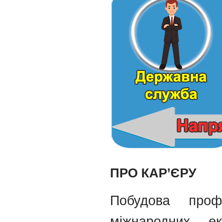
ПРО КАР’ЄРУ
Побудова проф
міжнародних е