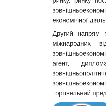
ринку, ринку пос
зовнішньоекон
економічної діяль
Другий напрям п
міжнародних в
зовнішньоеконом
агент, диплом
зовнішньопол
зовнішньоеконо
торгівельний пре