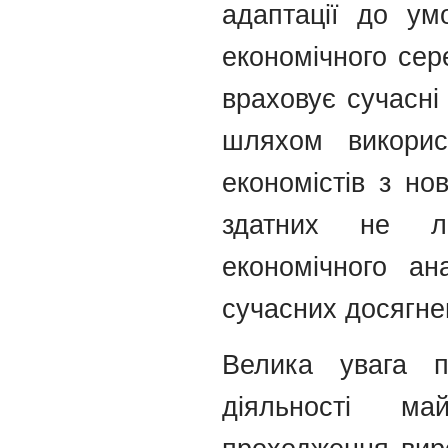
адаптації до ум
економічного сер
враховує сучасні
шляхом викорис
економістів з н
здатних не л
економічного ан
сучасних досягне
Велика увага пр
діяльності ма