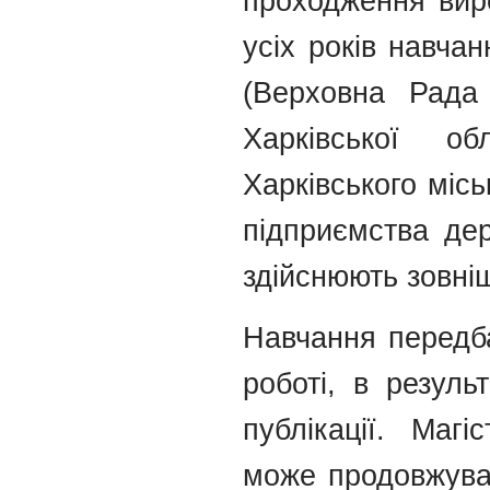
проходження вир
усіх років навча
(Верховна Рада
Харківської об
Харківського міс
підприємства дер
здійснюють зовні
Навчання передба
роботі, в резуль
публікації. Маг
може продовжуват