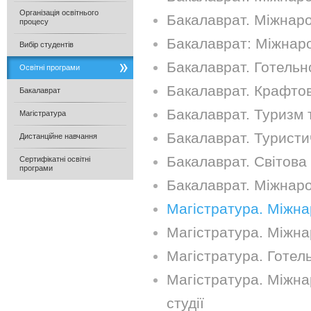
Організація освітнього
Бакалаврат. Міжнаро
процесу
Бакалаврат: Міжнар
Вибір студентів
Бакалаврат. Готельн
Освітні програми
Бакалаврат. Крафтові
Бакалаврат
Бакалаврат. Туризм 
Магістратура
Бакалаврат. Туристич
Дистанційне навчання
Бакалаврат. Світова 
Сертифікатні освітні
програми
Бакалаврат. Міжнаро
Магістратура. Міжна
Магістратура. Міжна
Магістратура. Готел
Магістратура. Міжнар
студії