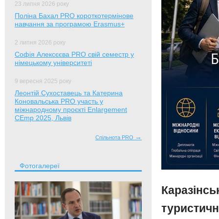
23 липня 2026 року
Поліна Бахал PRO короткотермінове
навчання за програмою Erasmus+
2 липня 2026 року
Софія Алексєєва PRO свій семестр у
німецькому університеті
9 вересня 2025 року
Леонтій Сухоставець та Катерина
Коновальська PRO участь у
міжнародному проєкті Enlargement
CEmp 2025, Львів
→
Спільнота PRO
Фотогалереї
Каразінсь
туристичн