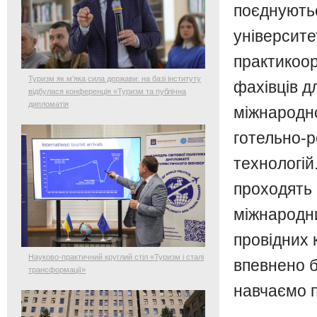
поєднуютьс
університе
практикоор
Туризм як м’яка сила держави: на базі інституту
фахівців д
відбулася конференція «Туризм та публічна
дипломатія
міжнародної
готельно-р
технологій
проходять 
міжнародни
провідних 
Науково-практичний круглий стіл «Туризм і сталі
впевнено б
трансформації»
навчаємо п