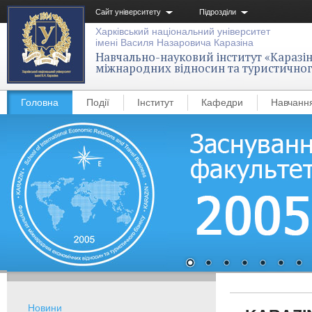
Сайт університету
Підрозділи
Харківський національний університет
імені Василя Назаровича Каразіна
Навчально-науковий інститут «Каразін
міжнародних відносин та туристичног
Головна
Події
Інститут
Кафедри
Навчанн
Новини