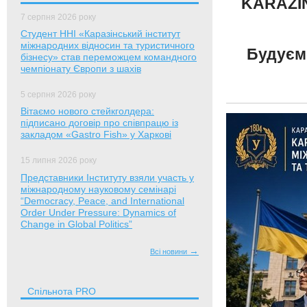
KARAZIN
7 серпня 2026 року
Студент ННІ «Каразінський інститут
міжнародних відносин та туристичного
Будуєм
бізнесу» став переможцем командного
чемпіонату Європи з шахів
5 серпня 2026 року
Вітаємо нового стейкголдера:
підписано договір про співпрацю із
закладом «Gastro Fish» у Харкові
15 липня 2026 року
Представники Інституту взяли участь у
міжнародному науковому семінарі
“Democracy, Peace, and International
Order Under Pressure: Dynamics of
Change in Global Politics”
→
Всі новини
Спільнота PRO