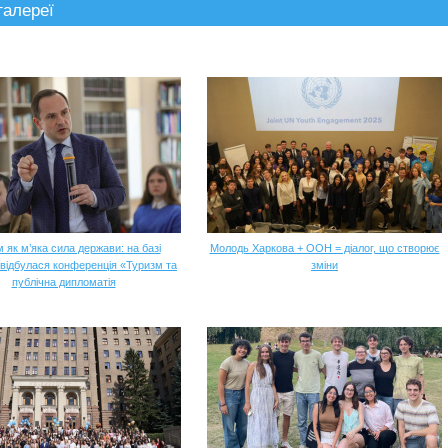
галереї
 як м’яка сила держави: на базі
Молодь Харкова + ООН = діалог, що створює
 відбулася конференція «Туризм та
зміни
публічна дипломатія