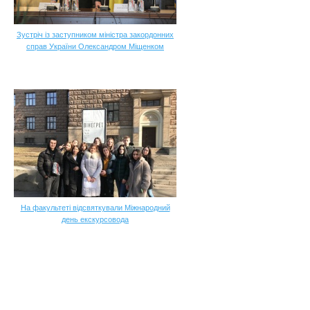
Зустріч із заступником міністра закордонних
справ України Олександром Міщенком
На факультеті відсвяткували Міжнародний
день екскурсовода