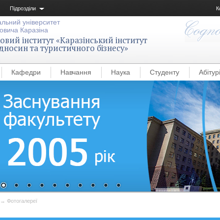
Підрозділи
К
альний університет
овича Каразіна
вий інститут «Каразінський інститут
дносин та туристичного бізнесу»
Кафедри
Навчання
Наука
Студенту
Абітур
→
Фотогалереї