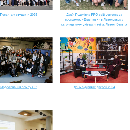
Посвята у студенти 2025
Дар’я Подолінна PRO свій семестр за
програмою «Erasmus+» в Левенському
католицькому університеті м. Левен, Бельгія
Моделювання саміту ЄС
День відкритих дверей 2024