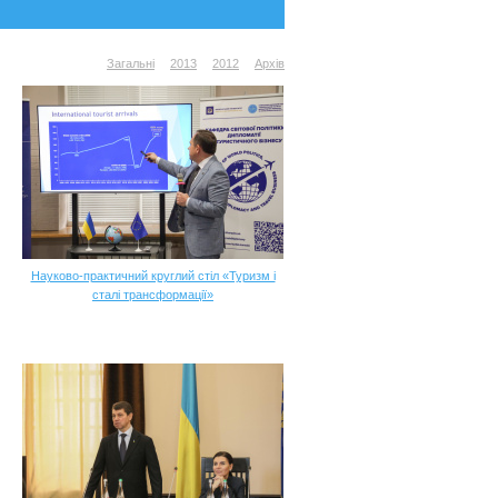
Загальні
2013
2012
Архів
Науково-практичний круглий стіл «Туризм і
сталі трансформації»