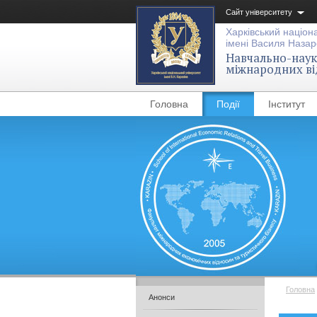
Сайт університету
Харківський націон
імені Василя Назар
Навчально-науко
міжнародних ві
Головна
Події
Інститут
Головна
Анонси