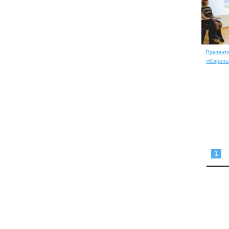
Презента
«Європей
1