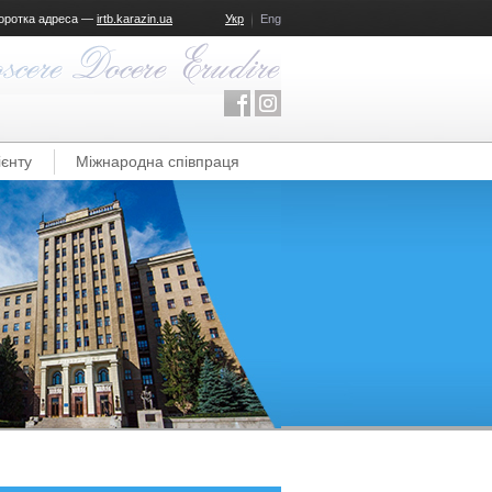
оротка адреса —
irtb.karazin.ua
Укр
Eng
ієнту
Міжнародна співпраця