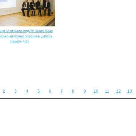
ція освітнього модуля Жана Моне
ська інтеграція України в умовах
Industry 4.0»
2
3
4
5
6
7
8
9
10
11
12
13