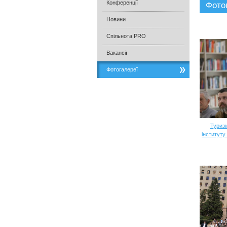
Конференції
Фото
Новини
Спільнота PRO
Вакансії
Фотогалереї
Туризм
інституту