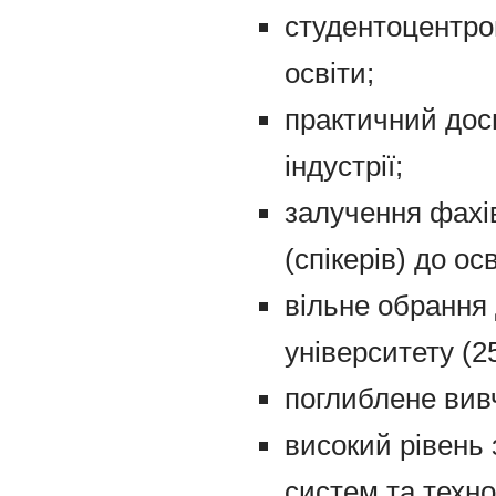
студентоцентро
освіти;
практичний досв
індустрії;
залучення фахів
(спікерів) до ос
вільне обрання 
університету (2
поглиблене вив
високий рівень 
систем та технол