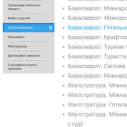
Організація освітнього
Бакалаврат. Міжнаро
процесу
Бакалаврат: Міжнар
Вибір студентів
Бакалаврат. Готельн
Освітні програми
Бакалаврат. Крафтові
Бакалаврат
Бакалаврат. Туризм 
Магістратура
Бакалаврат. Туристич
Дистанційне навчання
Бакалаврат. Світова 
Сертифікатні освітні
програми
Бакалаврат. Міжнаро
Магістратура. Міжна
Магістратура. Міжна
Магістратура. Готел
Магістратура. Міжнар
студії