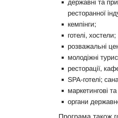
державні та при
ресторанної інду
кемпінги;
готелі, хостели;
розважальні це
молодіжні турис
ресторації, каф
SPA-готелі; сан
маркетингові та
органи державн
Програма також го