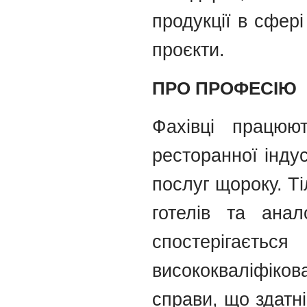
продукції в сфері
проєкти.
ПРО ПРОФЕСІЮ
Фахівці працюю
ресторанної інду
послуг щороку. Ті
готелів та анал
спостеріга
висококваліфіко
справи, що здатн