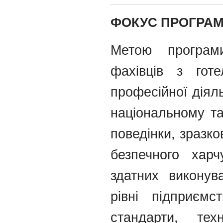
ФОКУС ПРОГРА
Метою програми
фахівців з готе
професійної діяль
національному та
поведінки, зразко
безпечного харч
здатних виконува
рівні підприємс
стандарти, тех