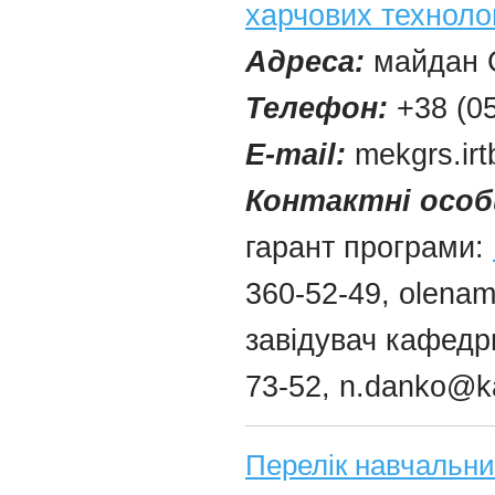
харчових техноло
Адреса:
майдан С
Телефон:
+38 (0
E-mail:
mekgrs.ir
Контактні особ
гарант програми:
360-52-49,
olenam
завідувач кафед
73-52, n.danko@k
Перелік навчальни