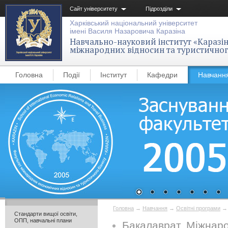
Сайт університету
Підрозділи
Харківський національний університет
імені Василя Назаровича Каразіна
Навчально-науковий інститут «Каразін
міжнародних відносин та туристичног
Головна
Події
Інститут
Кафедри
Навчанн
Головна
→
Навчання
→
Освітні програми
Стандарти вищої освіти,
ОПП, навчальні плани
Бакалаврат. Міжнаро