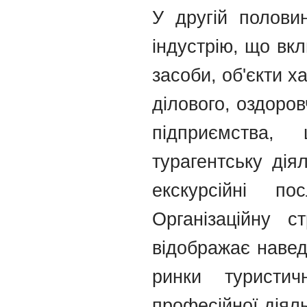
У другій полови
індустрію, що вкл
засоби, об'єкти х
ділового, оздоров
підприємства,
турагентську дія
екскурсійні по
Організаційну с
відображає навед
ринки туристи
професійної діяль