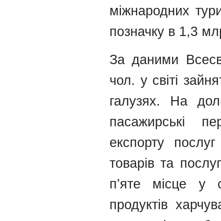
міжнародних тури
позначку в 1,3 млр
За даними Всесві
чол. у світі зайн
галузях. На дол
пасажирські пе
експорту послуг
товарів та послу
п’яте місце у с
продуктів харчув