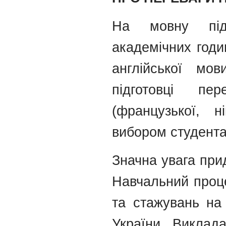
На мовну підг
академічних годи
англійської мов
підготовці пе
(французької, н
вибором студента
Значна увага прид
Навчальний проце
та стажувань на
України. Виклад