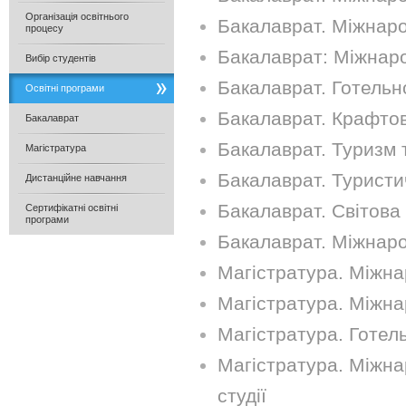
Організація освітнього
Бакалаврат. Міжнаро
процесу
Бакалаврат: Міжнар
Вибір студентів
Бакалаврат. Готельн
Освітні програми
Бакалаврат. Крафтові
Бакалаврат
Бакалаврат. Туризм 
Магістратура
Бакалаврат. Туристич
Дистанційне навчання
Бакалаврат. Світова 
Сертифікатні освітні
програми
Бакалаврат. Міжнаро
Магістратура. Міжна
Магістратура. Міжна
Магістратура. Готел
Магістратура. Міжнар
студії