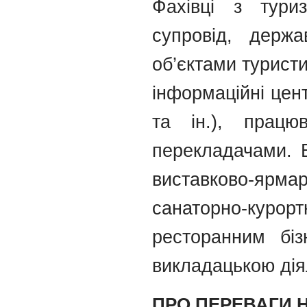
Фахівці з тури
супровід, держа
об’єктами турист
інформаційні цент
та ін.), працюв
перекладачами. В
виставково-ярмар
санаторно-курорт
ресторанним біз
викладацькою дія
ПРО ПЕРЕВАГИ 