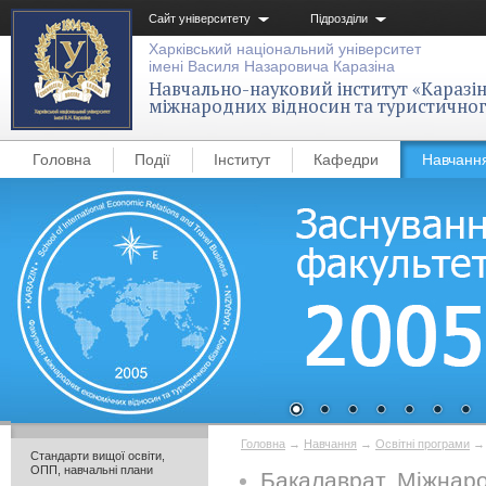
Сайт університету
Підрозділи
Харківський національний університет
імені Василя Назаровича Каразіна
Навчально-науковий інститут «Каразін
міжнародних відносин та туристичног
Головна
Події
Інститут
Кафедри
Навчанн
Головна
→
Навчання
→
Освітні програми
Стандарти вищої освіти,
ОПП, навчальні плани
Бакалаврат. Міжнаро