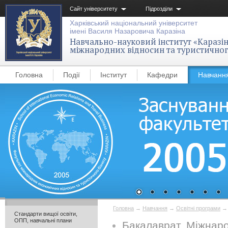
Сайт університету
Підрозділи
Харківський національний університет
імені Василя Назаровича Каразіна
Навчально-науковий інститут «Каразін
міжнародних відносин та туристичног
Головна
Події
Інститут
Кафедри
Навчанн
Головна
→
Навчання
→
Освітні програми
Стандарти вищої освіти,
ОПП, навчальні плани
Бакалаврат. Міжнаро