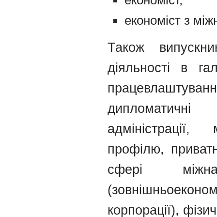
економіст з міжн
Також випускни
діяльності в га
працевлаштуван
дипломатичні 
адміністрації, 
профілю, приватн
сфері міжна
(зовнішньоеконо
корпорації), фізи