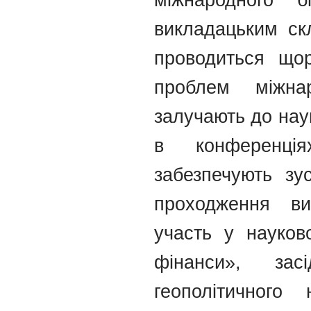
міжнародного б
викладацьким ск
проводиться щор
проблем міжнар
залучають до наук
в конференція
забезпечують зус
проходження ви
участь у науков
фінанси», засі
геополітичног