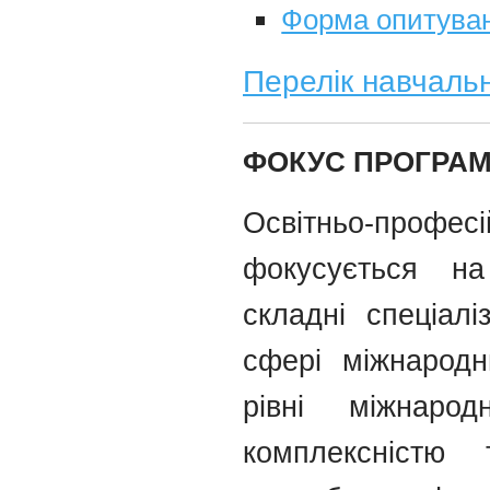
Форма опитуван
Перелік навчаль
ФОКУС ПРОГРА
Освітньо-профе
фокусується на 
складні спеціалі
сфері міжнародн
рівні міжнарод
комплексністю