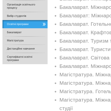
Організація освітнього
Бакалаврат. Міжнаро
процесу
Бакалаврат: Міжнар
Вибір студентів
Бакалаврат. Готельн
Освітні програми
Бакалаврат. Крафтові
Бакалаврат
Бакалаврат. Туризм 
Магістратура
Бакалаврат. Туристич
Дистанційне навчання
Бакалаврат. Світова 
Сертифікатні освітні
програми
Бакалаврат. Міжнаро
Магістратура. Міжна
Магістратура. Міжна
Магістратура. Готел
Магістратура. Міжнар
студії