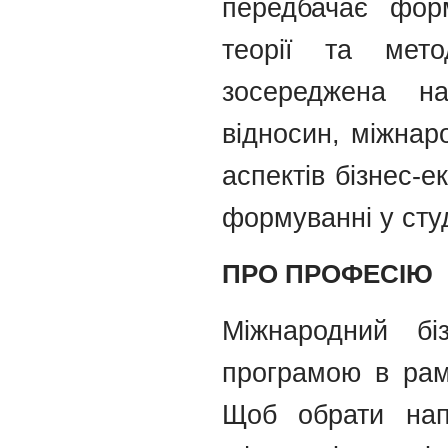
передбачає форм
теорії та мет
зосереджена на
відносин, міжнар
аспектів бізнес-е
формуванні у сту
ПРО ПРОФЕСІЮ
Міжнародний бі
програмою в рам
Щоб обрати напр