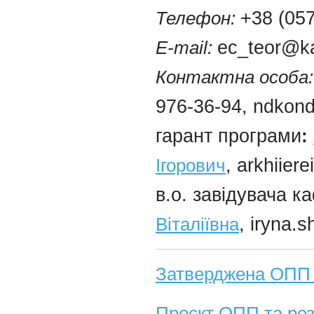
Телефон:
+38 (057
E-mail:
ec_teor@ka
Контактна особа:
976-36-94, ndkon
гарант програми
:
Ігорович
, arkhiier
в.о. завідувача 
Віталіївна
, iryna.
Затверджена ОПП та
Проєкт ОПП та рез