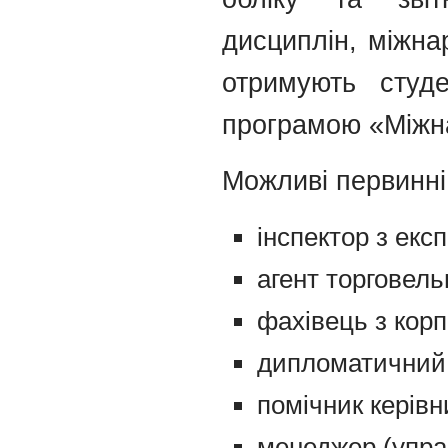
дисциплін, міжна
отримують студ
програмою «Міжна
Можливі первинні
інспектор з експ
агент торговель
фахівець з корп
дипломатичний 
помічник керівн
менеджер (упра