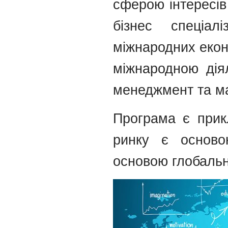
сферою інтересів
бізнес спеціал
міжнародних екон
міжнародною діял
менеджмент та ма
Програма є прик
ринку є осново
основою глобальн