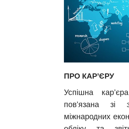
ПРО КАР’ЄРУ
Успішна кар’єр
пов’язана зі 
міжнародних екон
обліку та звіт