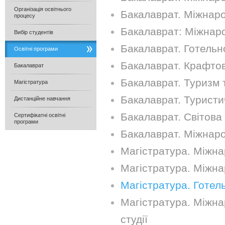
Організація освітнього
Бакалаврат. Міжнаро
процесу
Бакалаврат: Міжнар
Вибір студентів
Бакалаврат. Готельн
Освітні програми
Бакалаврат. Крафтові
Бакалаврат
Бакалаврат. Туризм 
Магістратура
Бакалаврат. Туристич
Дистанційне навчання
Бакалаврат. Світова 
Сертифікатні освітні
програми
Бакалаврат. Міжнаро
Магістратура. Міжна
Магістратура. Міжна
Магістратура. Готел
Магістратура. Міжнар
студії