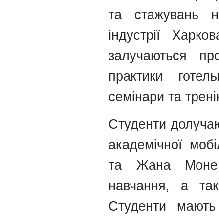
та стажувань на
індустрії Харко
залучаються про
практики готель
семінари та трені
Студенти долучаю
академічної мобі
та Жана Моне,
навчання, а та
Студенти мають