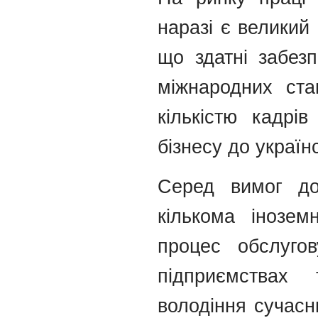
наразі є великий
що здатні забезп
міжнародних ста
кількістю кадрі
бізнесу до україн
Серед вимог до
кількома інозем
процес обслуго
підприємствах 
володіння сучасн