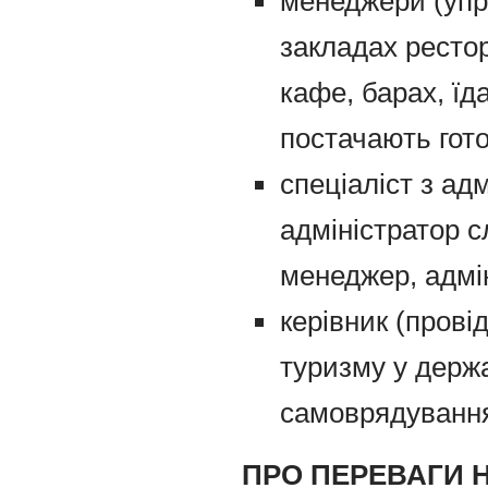
менеджери (упра
закладах рестор
кафе, барах, їд
постачають гото
спеціаліст з ад
адміністратор с
менеджер, адмін
керівник (прові
туризму у держа
самоврядуванн
ПРО ПЕРЕВАГИ 