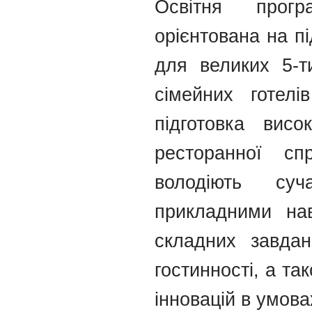
Освітня прогр
орієнтована на пі
для великих 5-ти
сімейних готел
підготовка висо
ресторанної сп
володіють су
прикладними нав
складних завдан
гостинності, а т
інновацій в умова