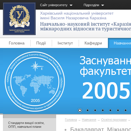
Сайт університету
Підрозділи
Харківський національний університет
імені Василя Назаровича Каразіна
Навчально-науковий інститут «Каразін
міжнародних відносин та туристичног
Головна
Події
Інститут
Кафедри
Навчанн
Головна
→
Навчання
→
Освітні програми
Стандарти вищої освіти,
ОПП, навчальні плани
Бакалаврат. Міжнаро