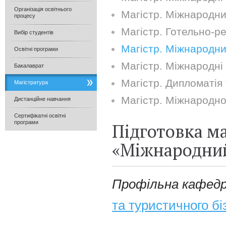
Організація освітнього
Магістр. Міжнародни
процесу
Магістр. Готельно-р
Вибір студентів
Магістр. Міжнародни
Освітні програми
Магістр. Міжнародні в
Бакалаврат
Магістр. Дипломатія
Магістратура
Магістр. Міжнародно
Дистанційне навчання
Сертифікатні освітні
програми
Підготовка ма
«Міжнародний
Профільна кафед
та туристичного бі