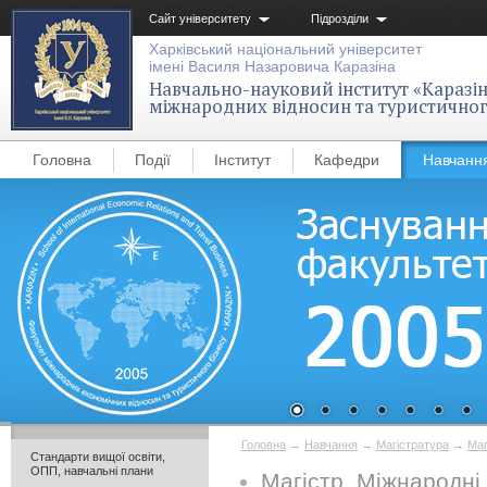
Сайт університету
Підрозділи
Харківський національний університет
імені Василя Назаровича Каразіна
Навчально-науковий інститут «Каразін
міжнародних відносин та туристичног
Головна
Події
Інститут
Кафедри
Навчанн
Головна
→
Навчання
→
Магістратура
→
Маг
Стандарти вищої освіти,
ОПП, навчальні плани
Магістр. Міжнародні