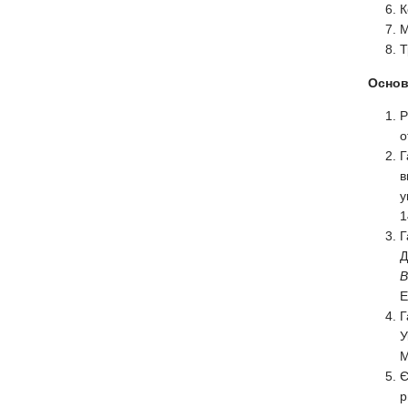
К
М
Т
Основн
P
o
Г
в
у
1
Г
Д
Е
Г
У
М
Є
р