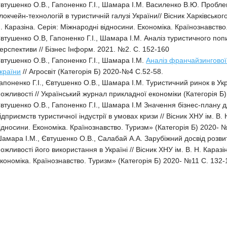
втушенко О.В., Гапоненко Г.І., Шамара І.М. Василенко В.Ю. Пробл
локчейн-технологій в туристичній галузі України// Вісник Харківськог
. Каразіна. Серія: Міжнародні відносини. Економіка. Країнознавство
втушенко О.В, Гапоненко Г.І., Шамара І.М. Аналіз туристичного попи
ерспективи // Бізнес Інформ. 2021. №2. С. 152-160
втушенко О.В., Гапоненко Г.І., Шамара І.М.
Аналіз франчайзингової
країни
// Агросвіт (Категорія Б) 2020-№4 С.52-58.
апоненко Г.І., Євтушенко О.В., Шамара І.М. Туристичний ринок в Укра
ожливості // Український журнал прикладної економіки (Категорія 
втушенко О.В., Гапоненко Г.І., Шамара І.М Значення бізнес-плану
ідприємств туристичної індустрії в умовах кризи // Вісник ХНУ ім. В. 
ідносини. Економіка. Країнознавство. Туризм» (Категорія Б) 2020- 
амара І.М., Євтушенко О.В., Салабай А.А. Зарубіжний досвід розвитк
ожливості його використання в Україні // Вісник ХНУ ім. В. Н. Каразі
кономіка. Країнознавство. Туризм» (Категорія Б) 2020- №11 С. 132-