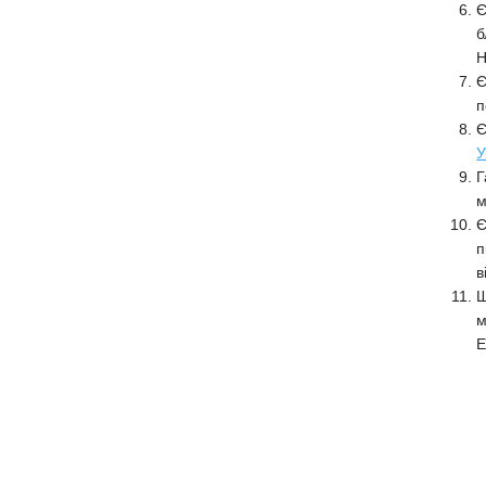
Є
б
Н
Є
п
Є
У
Г
м
Є
п
в
Ш
м
Е