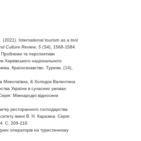
. (2021). International tourism as a tool
and Culture Review
,
5
(S4), 1568-1584.
). Проблеми та перспективи
ик Харківського національного
міка. Країнознавство. Туризм, (14),
на Миколаївна, & Холодок Валентина
рства України в сучасних умовах.
 Серія: Міжнародні відносини.
звитку ресторанного господарства
итету імені В. Н. Каразіна. Серія:
4. С. 209-216
ідних операторів на туристичному