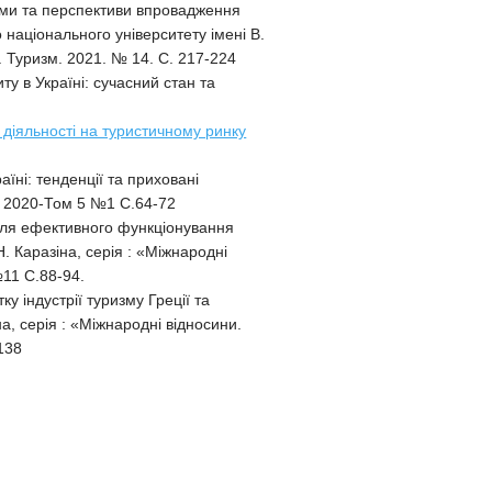
еми та перспективи впровадження
о національного університету імені В.
. Туризм. 2021. № 14. С. 217-224
ту в Україні: сучасний стан та
 діяльності на туристичному ринку
їні: тенденції та приховані
Б) 2020-Том 5 №1 С.64-72
 для ефективного функціонування
Н. Каразіна, серія : «Міжнародні
№11 С.88-94.
у індустрії туризму Греції та
на, серія : «Міжнародні відносини.
138