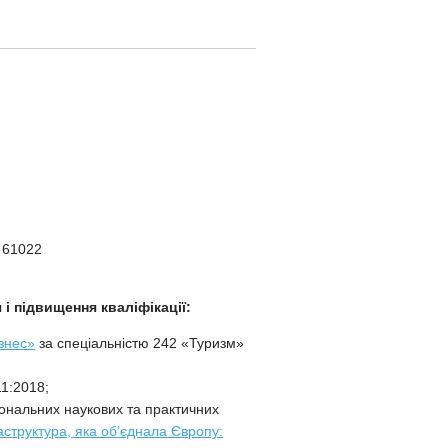
, 61022
 і підвищення кваліфікації:
знес»
за спеціальністю 242 «Туризм»
11:2018;
іональних наукових та практичних
труктура, яка об’єднала Європу: