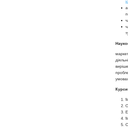
і
а
п
ч
ч
т
Науко
маркет
діяльн
виріше
пробле
умова
Курси
М
О
Е
М
С