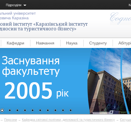
Підрозділи
К
альний університет
овича Каразіна
вий інститут «Каразінський інститут
дносин та туристичного бізнесу»
Кафедри
Навчання
Наука
Студенту
Абітур
→
Персони
→
Кафедра світової політики, дипломатії та туристичного бізнесу
→
Євтуше