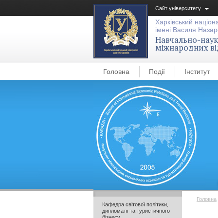
Сайт університету
Харківський націон
імені Василя Назар
Навчально-науко
міжнародних ві
Головна
Події
Інститут
Головна
Кафедра світової політики,
дипломатії та туристичного
бізнесу