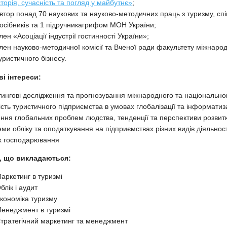
сторія, сучасність та погляд у майбутнє»
;
втор понад 70 наукових та науково-методичних праць з туризму, сп
осібників та 1 підручникагрифом МОН України;
лен «Асоціації індустрії гостинності України»;
лен науково-методичної комісії та Вченої ради факультету міжнаро
уристичного бізнесу.
ві інтереси:
ингові дослідження та прогнозування міжнародного та національног
ість туристичного підприємства в умовах глобалізації та інформатиза
ння глобальних проблем людства, тенденції та перспективи розвитку
ми обліку та оподаткування на підприємствах різних видів діяльнос
х господарювання
, що викладаються:
аркетинг в туризмі
блік і аудит
кономіка туризму
енеджмент в туризмі
тратегічний маркетинг та менеджмент