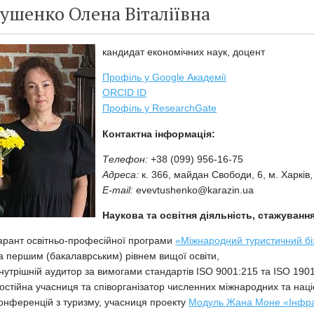
ушенко Олена Віталіївна
кандидат економічних наук, доцент
Профіль у Google Академії
ORCID ID
Профіль у ResearchGate
Контактна інформація:
Телефон:
+38 (099) 956-16-75
Адреса:
к. 366, майдан Свободи,
6, м. Харків
E-mail:
evevtushenko@karazin.ua
Наукова та освітня діяльність, стажування
арант освітньо-професійної програми
«Міжнародний туристичний бі
а першим (бакалаврським) рівнем вищої освіти,
нутрішній аудитор за вимогами стандартів ISO 9001:215 та ISO 190
остійна учасниця та співорганізатор численних міжнародних та нац
онференцій з туризму, учасниця проекту
Модуль Жана Моне «Інфрас