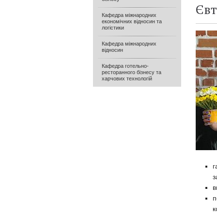
Євт
Кафедра міжнародних
економічних відносин та
логістики
Кафедра міжнародних
відносин
Кафедра готельно-
ресторанного бізнесу та
харчових технологій
г
з
в
п
к