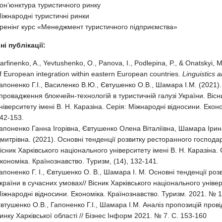
он’юнктура туристичного ринку
іжнародні туристичні ринки
ренінг курс «Менеджмент туристичного підприємства»
і публікації:
arfinenko, A., Yevtushenko, O., Panova, I., Podlepina, P., & Onatskyi, M
f European integration within eastern European countries.
Linguistics 
апоненко Г.І., Василенко В.Ю., Євтушенко О.В., Шамара І.М. (2021
провадження блокчейн-технологій в туристичній галузі України. Вісн
ніверситету імені В. Н. Каразіна. Серія: Міжнародні відносини. Еконо
42-153.
апоненко Ганна Ігорівна, Євтушенко Олена Віталіївна, Шамара Іри
митрівна. (2021). Основні тенденції розвитку ресторанного господа
В
існик Харківського національного університету імені В. Н. Каразіна.
кономіка. Країнознавство. Туризм, (14), 132-141.
апоненко Г. І., Євтушенко О. В., Шамара І. М. Основні тенденції ро
країни в сучасних умовах// Вісник Харківського національного універс
іжнародні відносини. Економіка. Країнознавство. Туризм. 2021. № 1
втушенко О.В., Гапоненко Г.І., Шамара І.М. Аналіз пропозицій пров
инку Харківської області // Бізнес Інформ 2021. № 7. С. 153-160