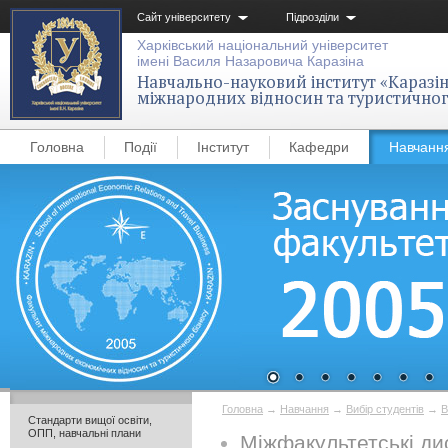
Сайт університету
Підрозділи
Харківський національний університет
імені Василя Назаровича Каразіна
Навчально-науковий інститут «Каразін
міжнародних відносин та туристичног
Головна
Події
Інститут
Кафедри
Навчанн
Головна
→
Навчання
→
Вибір студентів
→
В
Стандарти вищої освіти,
ОПП, навчальні плани
Міжфакультетські ди