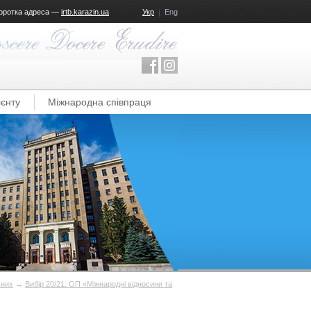
оротка адреса —
irtb.karazin.ua
Укр
Eng
ієнту
Міжнародна співпраця
 них
→
Вибір 20/21: ОП «Міжнародні відносини та