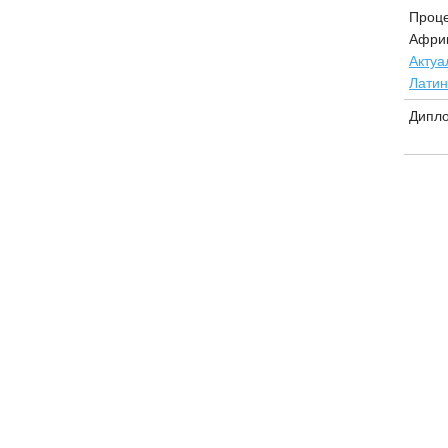
Проце
Афри
Актуа
Латин
Дипло