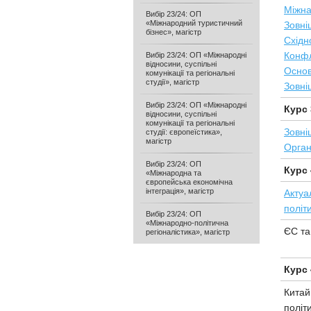
Міжна
Вибір 23/24: ОП
«Міжнародний туристичний
Зовні
бізнес», магістр
Східн
Конфл
Вибір 23/24: ОП «Міжнародні
відносини, суспільні
Основ
комунікації та регіональні
студії», магістр
Зовні
Вибір 23/24: ОП «Міжнародні
Курс 
відносини, суспільні
комунікації та регіональні
Зовні
студії: європеїстика»,
магістр
Орган
Вибір 23/24: ОП
Курс 
«Міжнародна та
європейська економічна
інтеграція», магістр
Актуа
політ
Вибір 23/24: ОП
«Міжнародно-політична
ЄС та
регіоналістика», магістр
Курс 
Китай 
політи