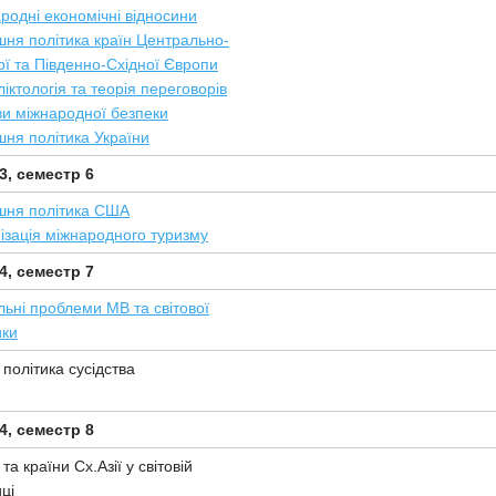
родні економічні відносини
шня політика країн Центрально-
ої та Південно-Східної Європи
іктологія та теорія переговорів
и міжнародної безпеки
шня політика України
3, семестр 6
шня політика США
ізація міжнародного туризму
4, семестр 7
льні проблеми МВ та світової
ики
 політика сусідства
4, семестр 8
та країни Сх.Азії у світовій
ці