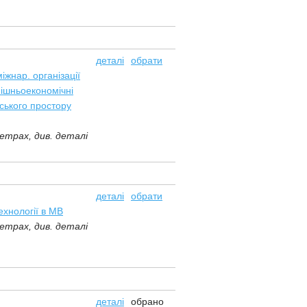
деталі
обрати
іжнар. організації
нішньоекономічні
ського простору
етрах, див. деталі
деталі
обрати
ехнології в МВ
етрах, див. деталі
обрано
деталі