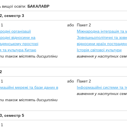
ь вищої освіти:
БАКАЛАВР
2, семестр 3
 1
або
Пакет 2
родні організації
Міжнародна інтеграція та м
родні відносини на
Зовнішньополітичні та зов
адянському просторі
відносини країн пострадян
ія та культура Китаю
Історія світової культури
ти також містять дисципліни
вивчення у наступних сем
2
 1
або
Пакет 2
маційні мережі та бази даних в
Інформаційні системи та т
вивчення у наступних сем
ти також містять дисципліни
3, семестр 5
 1