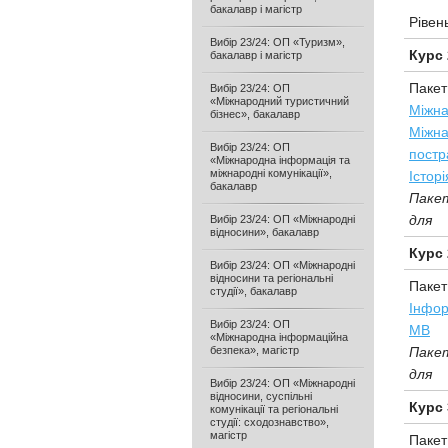
бакалавр і магістр
Рівен
Вибір 23/24: ОП «Туризм»,
Курс 
бакалавр і магістр
Пакет
Вибір 23/24: ОП
«Міжнародний туристичний
Міжна
бізнес», бакалавр
Міжна
Вибір 23/24: ОП
постр
«Міжнародна інформація та
міжнародні комунікації»,
Істор
бакалавр
Паке
для
Вибір 23/24: ОП «Міжнародні
відносини», бакалавр
Курс 
Вибір 23/24: ОП «Міжнародні
відносини та регіональні
Пакет
студії», бакалавр
Інфор
Вибір 23/24: ОП
МВ
«Міжнародна інформаційна
безпека», магістр
Паке
для
Вибір 23/24: ОП «Міжнародні
відносини, суспільні
Курс 
комунікації та регіональні
студії: сходознавство»,
магістр
Пакет