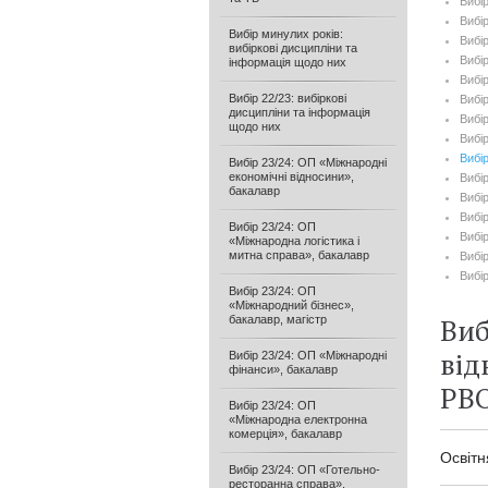
Вибір
Вибі
Вибір минулих років:
Вибі
вибіркові дисципліни та
Вибі
інформація щодо них
Вибі
Вибір 22/23: вибіркові
Вибі
дисципліни та інформація
Вибі
щодо них
Вибі
Вибір
Вибір 23/24: ОП «Міжнародні
економічні відносини»,
Вибі
бакалавр
Вибі
Вибір
Вибір 23/24: ОП
Вибір
«Міжнародна логістика і
митна справа», бакалавр
Вибір
Вибі
Вибір 23/24: ОП
«Міжнародний бізнес»,
Виб
бакалавр, магістр
від
Вибір 23/24: ОП «Міжнародні
фінанси», бакалавр
РВО
Вибір 23/24: ОП
«Міжнародна електронна
комерція», бакалавр
Освіт
Вибір 23/24: ОП «Готельно-
ресторанна справа»,