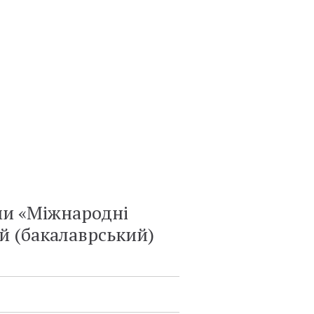
ми «Міжнародні
ий (бакалаврський)