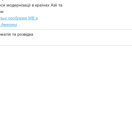
си модернізації в країнах Азії та
ки
льні проблеми МВ в
.Америці
матія та розвідка