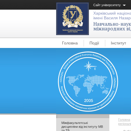
Сайт університету
Харківський націон
імені Василя Назар
Навчально-науко
міжнародних ві
Головна
Події
Інститут
Головна
Міжфакультетські
регіонал
дисципліни від інституту МВ
та ТБ