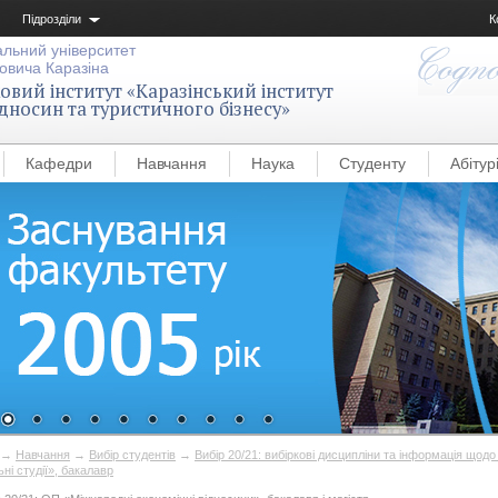
Підрозділи
К
альний університет
овича Каразіна
вий інститут «Каразінський інститут
дносин та туристичного бізнесу»
Кафедри
Навчання
Наука
Студенту
Абітур
→
Навчання
→
Вибір студентів
→
Вибір 20/21: вибіркові дисципліни та інформація щодо
ьні студії», бакалавр