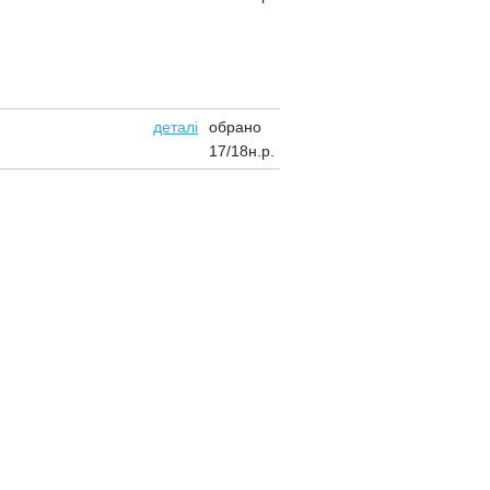
обрано
деталі
17/18н.р.