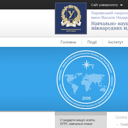
Сайт університету
Харківський націон
імені Василя Назар
Навчально-науко
міжнародних ві
Головна
Події
Інститут
Головна
Стандарти вищої освіти,
ОПП, навчальні плани
Граф