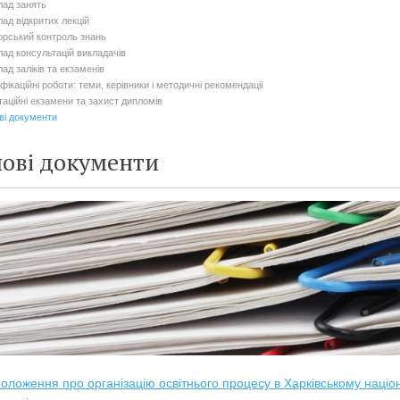
лад занять
лад відкритих лекцій
орський контроль знань
лад консультацій викладачів
ад заліків та екзаменів
фікаційні роботи: теми, керівники і методичні рекомендації
таційні екзамени та захист дипломів
ві документи
ові документи
оложення про організацію освітнього процесу в Харківському націон