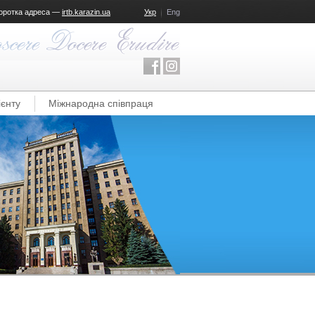
оротка адреса —
irtb.karazin.ua
Укр
Eng
ієнту
Міжнародна співпраця