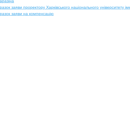
аразіна
разок заяви проректору Харківського національного університету ім
разок заяви на компенсацію