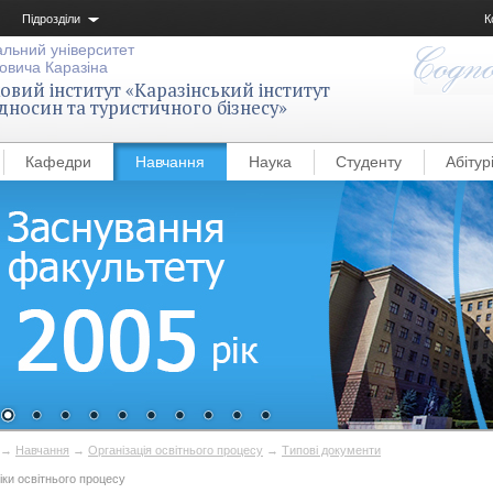
Підрозділи
К
альний університет
овича Каразіна
вий інститут «Каразінський інститут
дносин та туристичного бізнесу»
Кафедри
Навчання
Наука
Студенту
Абітур
→
Навчання
→
Організація освітнього процесу
→
Типові документи
іки освітнього процесу