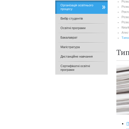
Розк
Організація освітнього
Розк
процесу
Рект
Розк
Вибір студентів
Розкл
Квалі
Освітні програми
Атес
Бакалаврат
Типо
Магістратура
Тип
Дистанційне навчання
Сертифікатні освітні
програми
П