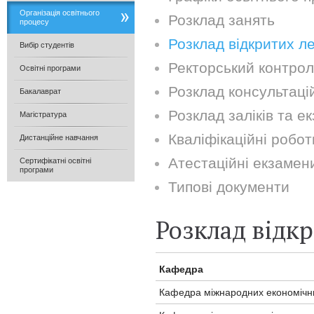
Організація освітнього
Розклад занять
процесу
Розклад відкритих ле
Вибір студентів
Ректорський контрол
Освітні програми
Розклад консультаці
Бакалаврат
Розклад заліків та е
Магістратура
Кваліфікаційні робот
Дистанційне навчання
Атестаційні екзамен
Сертифікатні освітні
програми
Типові документи
Розклад відкр
Кафедра
Кафедра міжнародних економічних