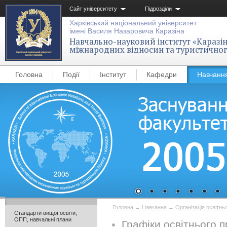
Сайт університету
Підрозділи
Харківський національний університет
імені Василя Назаровича Каразіна
Навчально-науковий інститут «Каразін
міжнародних відносин та туристичног
Головна
Події
Інститут
Кафедри
Навчанн
Головна
→
Навчання
→
Організація освітнь
Стандарти вищої освіти,
ОПП, навчальні плани
Графіки освітнього 