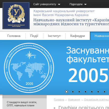
Сайт університету
Підрозділи
Харківський національний університет
імені Василя Назаровича Каразіна
Навчально-науковий інститут «Каразін
міжнародних відносин та туристичног
Головна
Події
Інститут
Кафедри
Навчанн
Головна
→
Навчання
→
Організація освітнь
Стандарти вищої освіти,
ОПП, навчальні плани
Графіки освітнього 