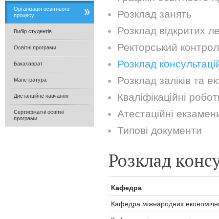
Організація освітнього
Розклад занять
процесу
Розклад відкритих ле
Вибір студентів
Ректорський контрол
Освітні програми
Розклад консультаці
Бакалаврат
Розклад заліків та е
Магістратура
Кваліфікаційні робот
Дистанційне навчання
Атестаційні екзамен
Сертифікатні освітні
програми
Типові документи
Розклад консу
Кафедра
Кафедра міжнародних економічних