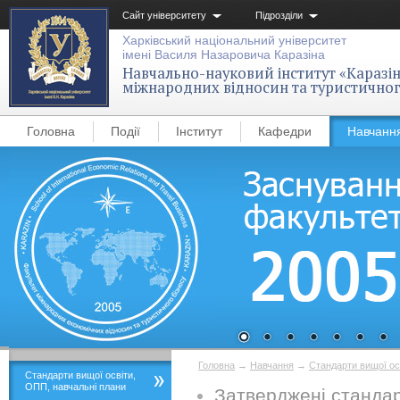
Сайт університету
Підрозділи
Харківський національний університет
імені Василя Назаровича Каразіна
Навчально-науковий інститут «Каразін
міжнародних відносин та туристичног
Головна
Події
Інститут
Кафедри
Навчанн
Головна
→
Навчання
→
Стандарти вищої ос
Стандарти вищої освіти,
ОПП, навчальні плани
Затверджені стандар