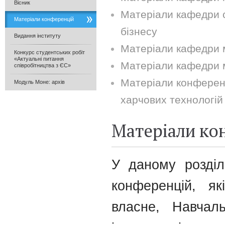
Вісник
Матеріали кафедри св
Матеріали конференцій
бізнесу
Видання інституту
Матеріали кафедри 
Конкурс студентських робіт
«Актуальні питання
Матеріали кафедри м
співробітництва з ЄС»
Матеріали конференц
Модуль Моне: архів
харчових технологій
Матеріали ко
У даному розділ
конференцій, як
власне, Навчаль