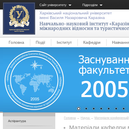
Сайт університету
Підрозділи
Харківський національний університет
імені Василя Назаровича Каразіна
Навчально-науковий інститут «Каразін
міжнародних відносин та туристичног
Головна
Події
Інститут
Кафедри
Навчанн
Головна
→
Наука
→
Матеріали конференцій
Аспірантура
Матеріали кафедри м