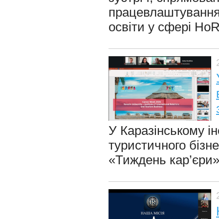
працевлаштування 
освіти у сфері Ho
У Каразінському ін
туристичного бізне
«Тиждень кар’єри»