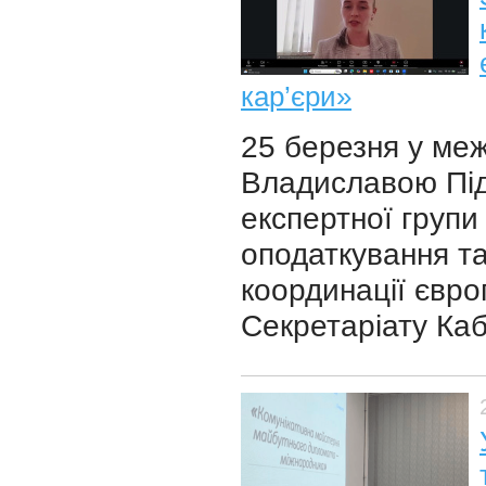
кар’єри»
25 березня у меж
Владиславою Під
експертної групи
оподаткування т
координації євро
Секретаріату Кабі