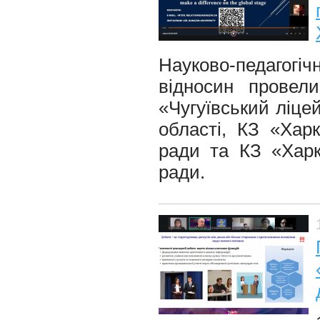
Науково-педагог
відносин провел
«Чугуївський ліцей
області, КЗ «Хар
ради та КЗ «Харк
ради.