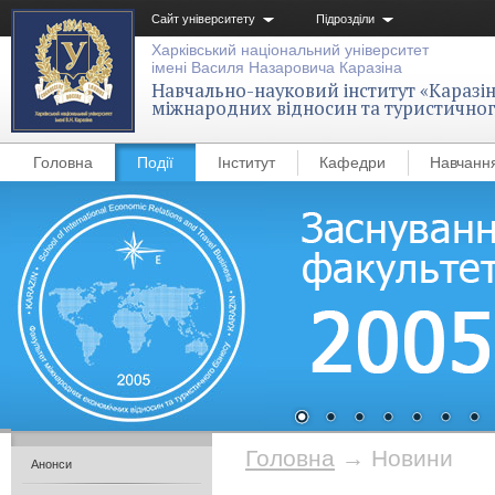
Сайт університету
Підрозділи
Харківський національний університет
імені Василя Назаровича Каразіна
Навчально-науковий інститут «Каразін
міжнародних відносин та туристичног
Головна
Події
Інститут
Кафедри
Навчанн
Головна
→
Новини
Анонси