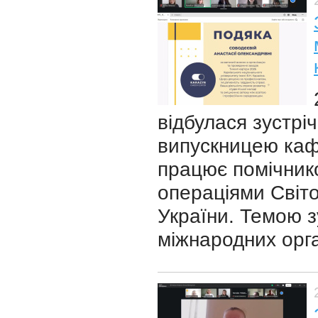
відбулася зустрі
випускницею каф
працює помічнико
операціями Світо
України. Темою з
міжнародних орга