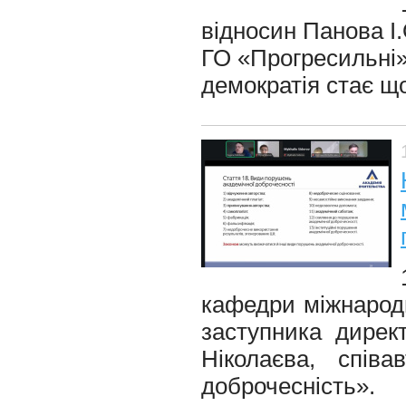
відносин Панова І.
ГО «Прогресильні»,
демократія стає щ
кафедри міжнародн
заступника дирек
Ніколаєва, спів
доброчесність».