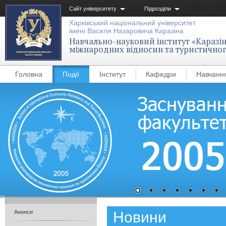
Сайт університету
Підрозділи
Харківський національний університет
імені Василя Назаровича Каразіна
Навчально-науковий інститут «Каразін
міжнародних відносин та туристичног
Головна
Події
Інститут
Кафедри
Навчанн
Новини
Анонси