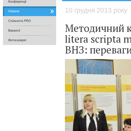
Конференції
10 грудня 2013 року
Новини
Спільнота PRO
Методичний кр
Вакансії
litera script
Фотогалереї
ВНЗ: переваги