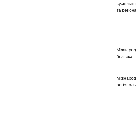
суспільні 
та регіона
Міжнарод
безпека
Міжнародн
регіональн