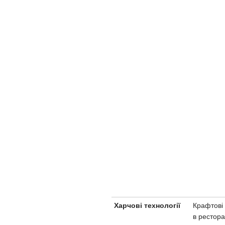
Крафтові 
Харчові технології
в рестора