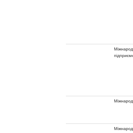
Міжнарод
підприєм
Міжнарод
Міжнарод