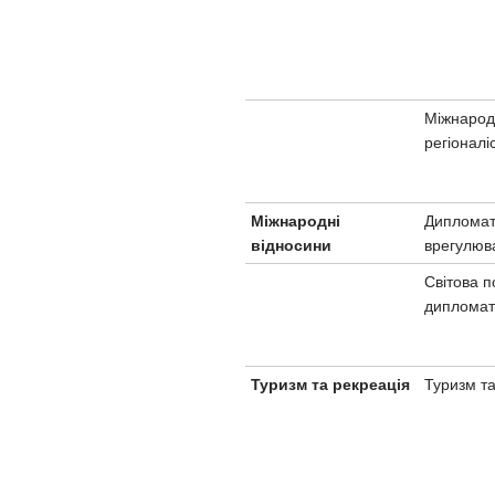
Міжнарод
регіоналі
Дипломат
Міжнародні
врегулюв
відносини
Світова п
дипломат
Туризм та
Туризм та рекреація