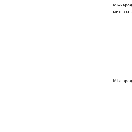
Міжнародн
митна сп
Міжнарод