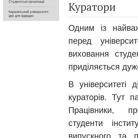
Куратори
Студентські організації
Каразінський університет:
ідеї для відвідин
Одним із найваж
перед універси
виховання студе
приділяється дуж
В університеті д
кураторів. Тут 
Працівники, п
студенти інсти
випускного та 