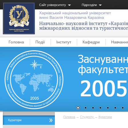
Сайт університету
Підрозділи
Харківський національний університет
імені Василя Назаровича Каразіна
Навчально-науковий інститут «Каразін
міжнародних відносин та туристичног
Головна
Події
Інститут
Кафедри
Навчанн
Головна
→
Студенту
→
Куратори
Куратори