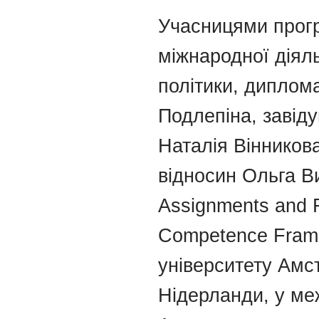
Учасницями прогр
міжнародної діял
політики, диплома
Подлепіна, завід
Наталія Вінников
відносин Ольга В
Assignments and 
Competence Frame
університету Амст
Нідерланди, у ме