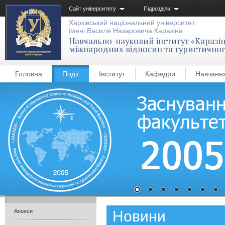
Сайт університету
Підрозділи
Харківський національний університет
імені Василя Назаровича Каразіна
Навчально-науковий інститут «Каразін
міжнародних відносин та туристичног
Головна
Події
Інститут
Кафедри
Навчанн
Новини
Анонси