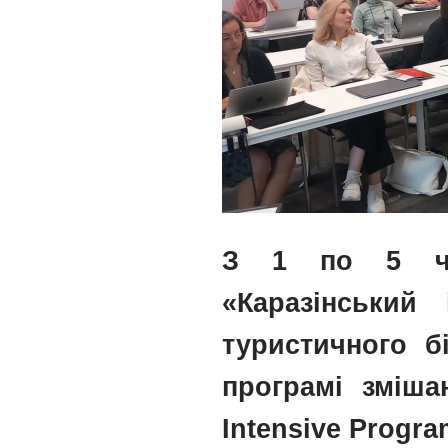
З 1 по 5 че
«Каразінський
туристичного б
програмі зміша
Intensive Progra