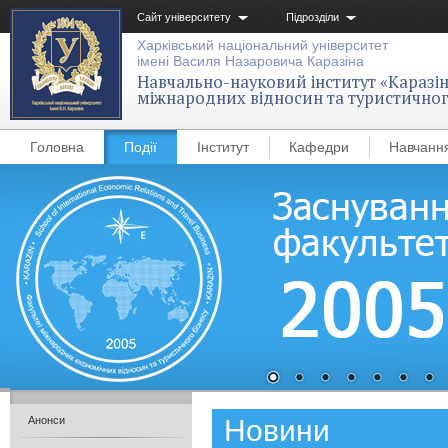
Сайт університету
Підрозділи
Харківський національний університет
імені Василя Назаровича Каразіна
Навчально-науковий інститут «Каразін
міжнародних відносин та туристичног
Головна
Події
Інститут
Кафедри
Навчанн
Новини
Анонси