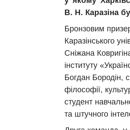
у якому Харківс
В. Н. Каразіна 
Бронзовим призе
Каразінського уні
Сніжана Ковригін
інституту «Україн
Богдан Бородін, с
філософії, культур
студент навчальн
та штучного інтел