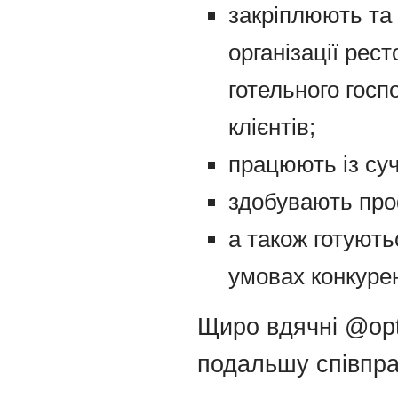
закріплюють та
організації рест
готельного госп
клієнтів;
працюють із су
здобувають проф
а також готують
умовах конкуре
Щиро вдячні @opt
подальшу співпр