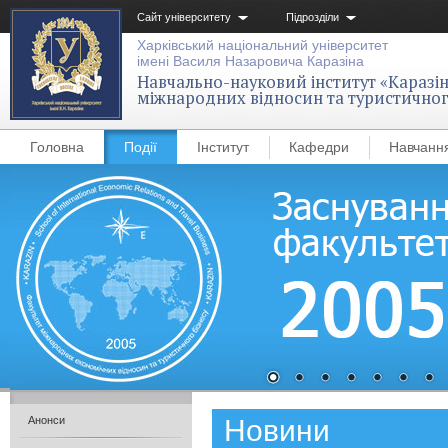
Сайт університету
Підрозділи
Харківський національний університет
імені Василя Назаровича Каразіна
Навчально-науковий інститут «Каразін
міжнародних відносин та туристичног
Головна
Події
Інститут
Кафедри
Навчанн
Новини
Анонси