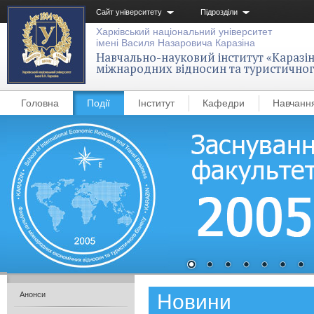
Сайт університету
Підрозділи
Харківський національний університет
імені Василя Назаровича Каразіна
Навчально-науковий інститут «Каразін
міжнародних відносин та туристичног
Головна
Події
Інститут
Кафедри
Навчанн
Новини
Анонси