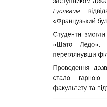
заступником дека
Гуслєвим
відвіда
«Французький бул
Студенти змогли 
«Шато Ледо», 
переглянувши філ
Проведення доз
стало гарною т
факультету та пі