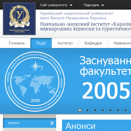
Сайт університету
Підрозділи
Харківський національний університет
імені Василя Назаровича Каразіна
Навчально-науковий інститут «Каразін
міжнародних відносин та туристичног
Головна
Події
Інститут
Кафедри
Навчанн
Анонси
Анонси