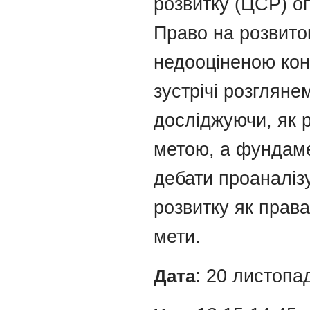
розвитку (ЦСР) оп
Право на розвито
недооціненою конц
зустрічі розгляне
досліджуючи, як 
метою, а фундаме
дебати проаналіз
розвитку як права
мети.
Дата
: 20 листопа