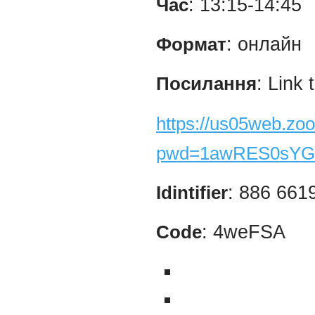
Час
: 13:15-14:45
Формат
: онлайн
Посилання
: Link
https://us05web.zo
pwd=1awRES0sYG
Idintifier
: 886 661
Code
: 4weFSA