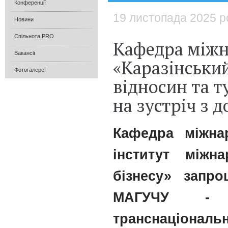
Конференції
19 листопада 2025 р
Новини
Спільнота PRO
Кафедра міжн
Вакансії
«Каразінськи
Фотогалереї
відносин та т
на зустріч з 
Кафедра міжна
інститут міжн
бізнесу» запр
МАГУЧУ - 
транснаціонал