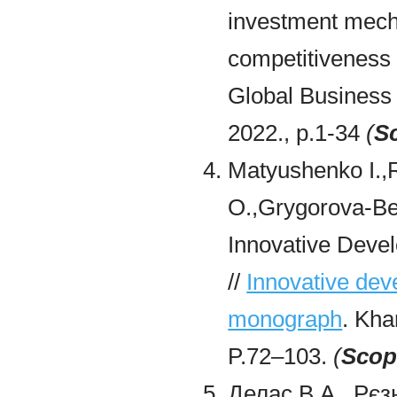
investment mecha
competitiveness o
Global Business
2022., p.1-34
(
S
Matyushenko I.,
O.,Grygorova-Ber
Innovative Deve
//
Innovative dev
monograph
. Kh
P.72–103.
(
Scop
Делас В.А., Рєзн