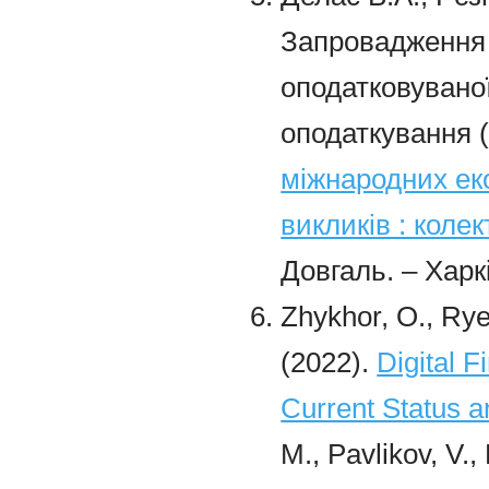
Запровадження
оподатковуваної
оподаткування (
міжнародних ек
викликів : коле
Довгаль. – Харкі
Zhykhor, O., Ryez
(2022).
Digital F
Current Status 
M., Pavlikov, V.,