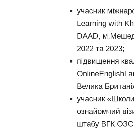
учасник міжнар
Learning with Kh
DAAD, м.Мешеде
2022 та 2023;
підвищення ква
OnlineEnglishLa
Велика Британія
учасник «Школи
ознайомчий віз
штабу ВГК ОЗС 