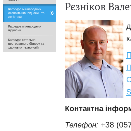
Рєзніков Вал
Кафедра міжнародних
економічних відносин та
логістики
Кафедра міжнародних
відносин
к
Кафедра готельно-
ресторанного бізнесу та
харчових технологій
П
П
S
Контактна інформ
Телефон:
+38 (057