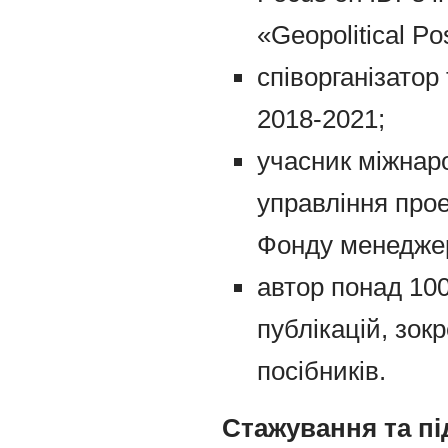
«Geopolitical Po
співорганізато
2018-2021;
учасник міжнар
управління прое
Фонду менеджер
автор понад 10
публікацій, зок
посібників.
Стажування та пі