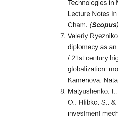
Technologies in
Lecture Notes in
Cham.
(
Scopus
Valeriy Ryezniko
diplomacy as an 
/ 21st century h
globalization: mo
Kamenova, Natal
Matyushenko, I.,
O., Hlibko, S., &
investment mech