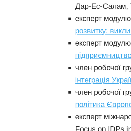
Дар-Ес-Салам, Т
експерт модул
розвитку: викл
експерт модул
підприємництв
член робочої 
інтеграція Украї
член робочої г
політика Європ
експерт міжнаро
Focus on IDPs in