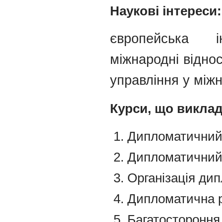
Наукові інтереси:
європейська і
міжнародні відно
управління у між
Курси, що викла
Дипломатичний 
Дипломатичний в
Організація ди
Дипломатична р
Багатостороння