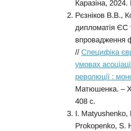
Каразіна, 2024. 
Рєзніков В.В., 
дипломатія ЄС т
впровадження ф
//
Специфіка євр
умовах асоціаці
революції : мон
Матюшенка. – Ха
408 с.
I. Matyushenko, 
Prokopenko, S. H