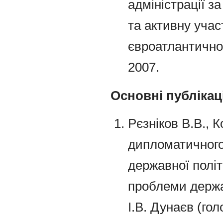
адміністрації з
та активну учас
євроатлантичної
2007.
Основні публікаці
Рєзніков В.В.,
дипломатичного
державної політ
проблеми державн
І.В. Дунаєв (голо