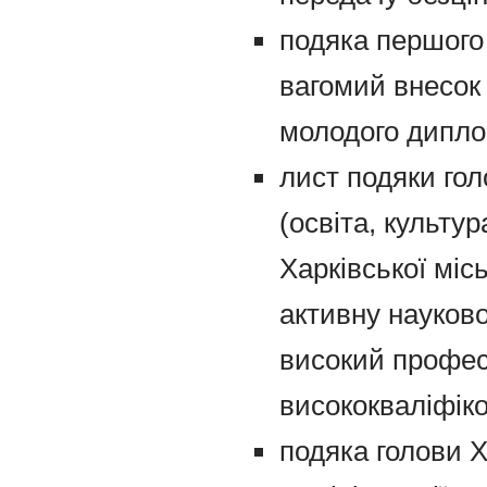
подяка першого 
вагомий внесок 
молодого диплом
лист подяки гол
(освіта, культур
Харківської міс
активну науково
високий професі
висококваліфіко
подяка голови Х