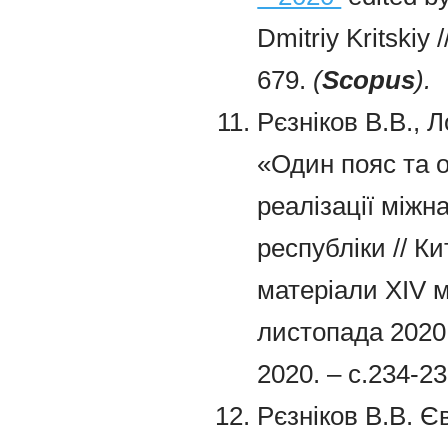
Dmitriy Kritskiy 
679.
(
).
Scopus
Рєзніков В.В., 
«Один пояс та 
реалізації міжн
республіки // Ки
матеріали XIV м
листопада 2020 
2020. – с.234-2
Рєзніков В.В. Є