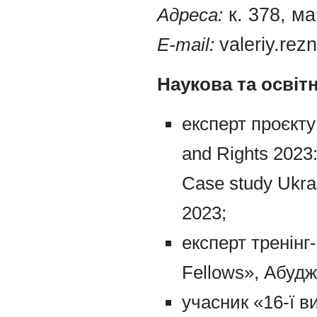
Адреса:
к. 378, м
E-mail:
valeriy.re
Наукова
та
освіт
експерт проєкту
and Rights 2023:
Case study Ukra
2023;
експерт тренінг-
Fellows», Абуджа
учасник «16-ї ви