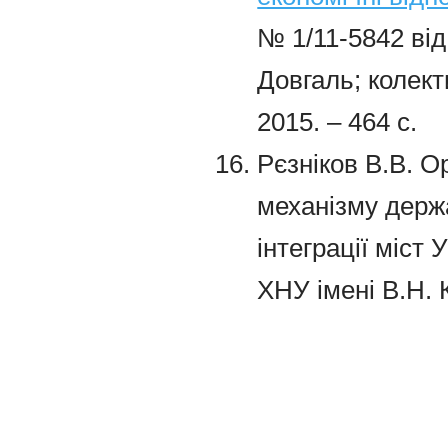
№ 1/11-5842 від 
Довгаль; колекти
2015. – 464 с.
Рєзніков В.В. Ор
механізму держ
інтеграції міст 
ХНУ імені В.Н. К