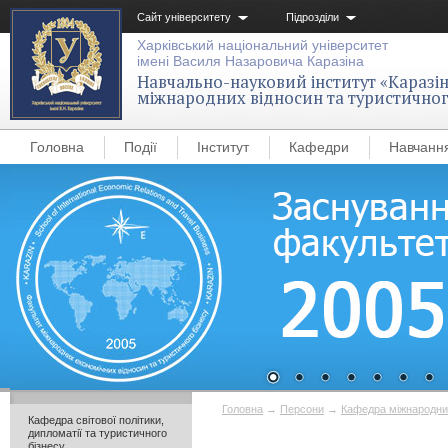
Сайт університету
Підрозділи
Харківський національний університет
імені Василя Назаровича Каразіна
Навчально-науковий інститут «Каразін
міжнародних відносин та туристичног
Головна
Події
Інститут
Кафедри
Навчанн
Головна
→
Персони
→
Кафедра міжнародних
Кафедра світової політики,
дипломатії та туристичного
бізнесу