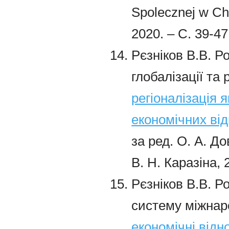
Spolecznej w Ch
2020. – C. 39-47
Рєзніков В.В. Р
глобалізації та 
регіоналізація 
економічних від
за ред. О. А. До
В. Н. Каразіна, 
Рєзніков В.В. Ро
систему міжнар
економічні відн