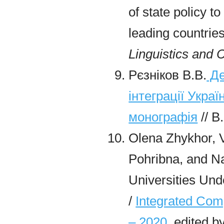
of state policy t
leading countrie
Linguistics and 
Рєзніков В.В.
Де
інтеграції Украї
монографія
// В
Olena Zhykhor, V
Pohribna, and N
Universities Un
/
Integrated Com
– 2020
edited b