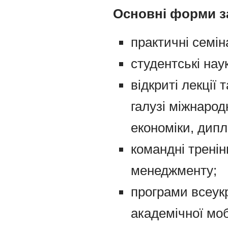
Основні форми з
практичні семін
студентські нау
відкриті лекції 
галузі міжнарод
економіки, дипл
командні тренін
менеджменту;
програми всеукр
академічної моб