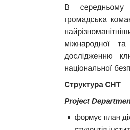
В середньому 
громадська коман
найрізноманітн
міжнародної та
дослідженню кл
національної безп
Структура СНТ
Project Departmen
формує план ді
студентів інститу