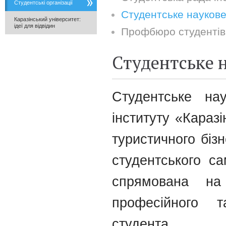
Студентські організації
Студентське наукове
Каразінський університет:
ідеї для відвідин
Профбюро студентів 
Студентське 
Студентське нау
інституту «Караз
туристичного біз
студентського са
спрямована на
професійного т
студента.