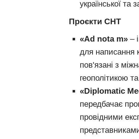
української та 
Проєкти СНТ
«Ad nota m»
– 
для написання к
пов'язані з мі
геополітикою та
«Diplomatic Me
передбачає пров
провідними екс
представниками