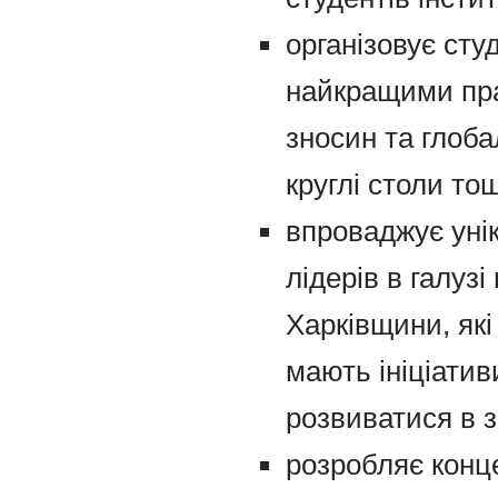
організовує студ
найкращими пра
зносин та глоба
круглі столи тощ
впроваджує унік
лідерів в галуз
Харківщини, як
мають ініціати
розвиватися в 
розробляє конц