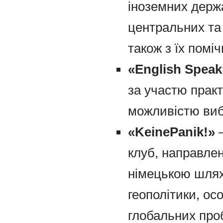
іноземних держа
центральних та 
також з їх помі
«English Speak
за участю практ
можливістю виб
«
Keine
Panik
!»
–
клуб, направле
німецькою шлях
геополітики, ос
глобальних про