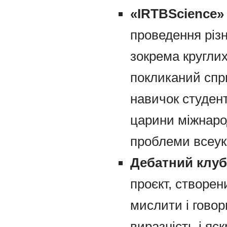
«
IRTB
Science
»
проведення різн
зокрема круглих
покликаний спр
навичок студент
царини міжнаро
проблеми всеук
Дебатний клуб 
проєкт, створен
мислити і гово
виразність і яс