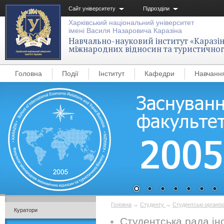
Сайт університету
Підрозділи
Харківський національний університет
імені Василя Назаровича Каразіна
Навчально-науковий інститут «Каразін
міжнародних відносин та туристичног
Головна
Події
Інститут
Кафедри
Навчанн
Головна
→
Студенту
→
Студентські організа
Куратори
Студентська рада ін