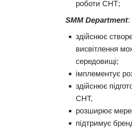
роботи СНТ;
SMM Department
:
здійснює створ
висвітлення мож
середовищі;
імплементує роз
здійснює підгот
СНТ,
розширює мереж
підтримує брен