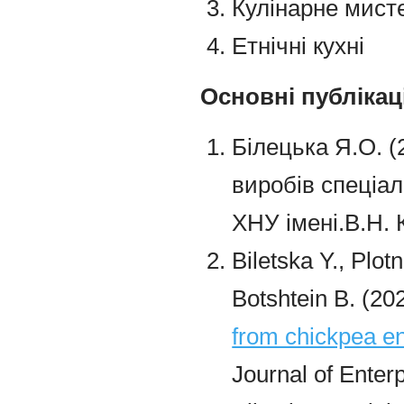
Кулінарне мист
Етнічні кухні
Основні публікаці
Білецька Я.О. 
виробів спеціа
ХНУ імені
.В.Н. 
Biletska Y., Plot
Botshtein
B. (20
from chickpea en
Journal of Enterp