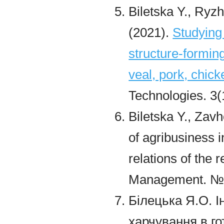
Biletska Y., Ryz
(2021).
Studying
structure-formin
veal, pork, chic
Technologies. 3(
Biletska Y., Zavh
of agribusiness 
relations of the 
Management. №1
Білецька Я.О. Ін
харчування в го