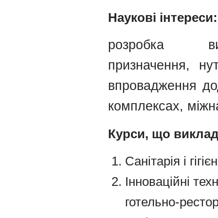
Наукові інтереси:
розробка вир
призначення, ну
впровадження дод
комплексах, міжн
Курси, що викла
Санітарія і гігіє
Інноваційні техн
готельно-ресто