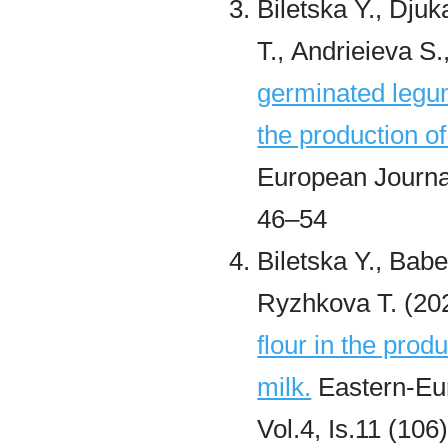
Biletska Y., Dju
Т., Andrieieva S.
germinated legum
the production 
European Journal
46–54
Biletska Y., Ba
Ryzhkova
Т. (20
flour in the prod
milk.
Eastern-Eur
Vol.4, Is.11 (106