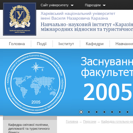
Сайт університету
Підрозділи
Харківський національний університет
імені Василя Назаровича Каразіна
Навчально-науковий інститут «Каразін
міжнародних відносин та туристичног
Головна
Події
Інститут
Кафедри
Навчанн
Головна
→
Персони
→
Кафедра готельно-ре
Кафедра світової політики,
дипломатії та туристичного
бізнесу