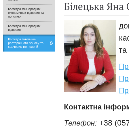
Білецька Яна
Кафедра міжнародних
економічних відносин та
логістики
до
Кафедра міжнародних
відносин
ка
Кафедра готельно-
ресторанного бізнесу та
харчових технологій
та
Пр
Пр
Пр
Контактна інформ
Телефон:
+38 (057