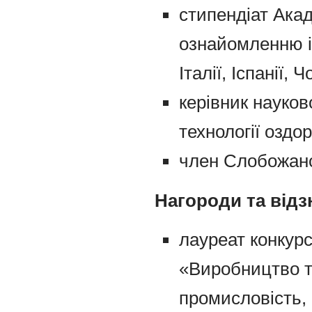
стипендіат Акад
ознайомленню і
Італії, Іспанії,
керівник науко
технології оздо
член Слобожансь
Нагороди та відз
лауреат конкурс
«Виробництво та
промисловість, 